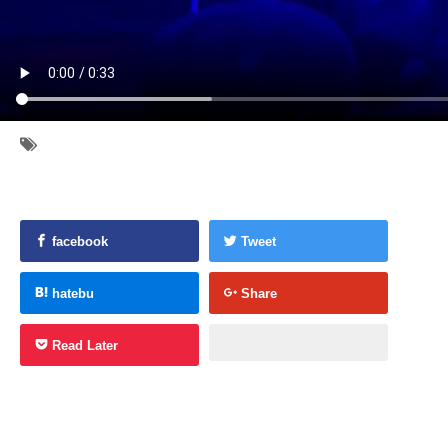
facebook
Tweet
hatebu
Share
Read Later