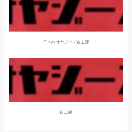
O’jeys オヤジーズ自主練
自主練