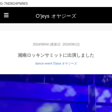
G-7ND824PWMS
O'jeys オヤジーズ
☰
2024/09/04
(更新日: 2024/09/12)
湘南ロッキンサミットに出演しました
dance event
O'jeys オヤジーズ